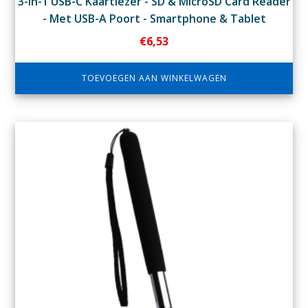
3-in-1 USB-C Kaartlezer - SD & MicroSD Card Reader
- Met USB-A Poort - Smartphone & Tablet
€
6,53
TOEVOEGEN AAN WINKELWAGEN