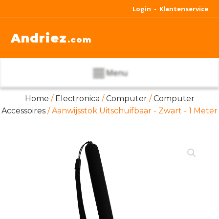
Login -
Klantenservice
Andriez
.com
Menu
Home
/
Electronica
/
Computer
/
Computer
Accessoires
/ Aanwijsstok Uitschuifbaar - Zwart - 1 Meter