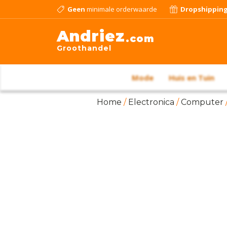
Geen
minimale orderwaarde
Dropshippin
Andriez
.com
Groothandel
Mode
Huis en Tuin
Home
/
Electronica
/
Computer