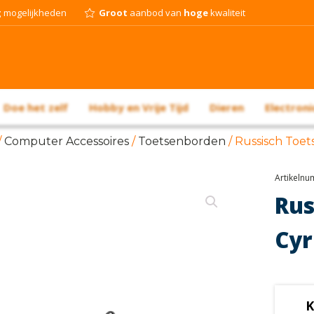
g
mogelijkheden
Groot
aanbod van
hoge
kwaliteit
Doe het zelf
Hobby en Vrije Tijd
Dieren
Electroni
/
Computer Accessoires
/
Toetsenborden
/ Russisch Toets
Artikeln
Rus
Cyr
K