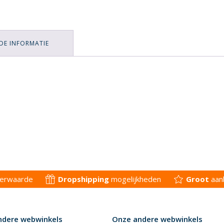
DE INFORMATIE
derwaarde
Dropshipping
mogelijkheden
Groot
aan
ndere webwinkels
Onze andere webwinkels