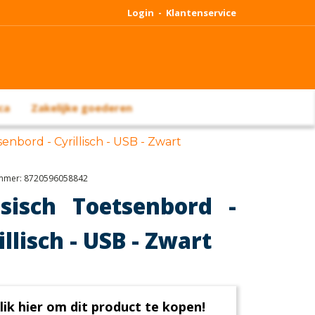
Login -
Klantenservice
ca
Zakelijke goederen
enbord - Cyrillisch - USB - Zwart
ummer:
8720596058842
sisch Toetsenbord -
illisch - USB - Zwart
lik hier om dit product te kopen!