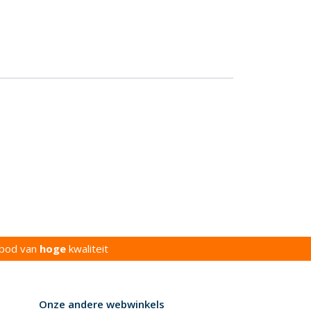
bod van
hoge
kwaliteit
Onze andere webwinkels