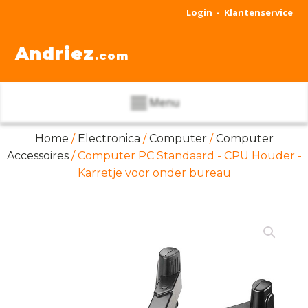
Login -
Klantenservice
Andriez
.com
Menu
Home
/
Electronica
/
Computer
/
Computer
Accessoires
/ Computer PC Standaard - CPU Houder -
Karretje voor onder bureau