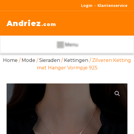
Login -
Klantenservice
Andriez
.com
Menu
Home
/
Mode
/
Sieraden
/
Kettingen
/ Zilveren Ketting
met Hanger Vormpje 925