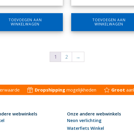
TOEVOEGEN AAN
TOEVOEGEN AAN
WINKELWAGEN
WINKELWAGEN
1
2
→
derwaarde
Dropshipping
mogelijkheden
Groot
aan
ndere webwinkels
Onze andere webwinkels
kel
Neon verlichting
Waterfiets Winkel