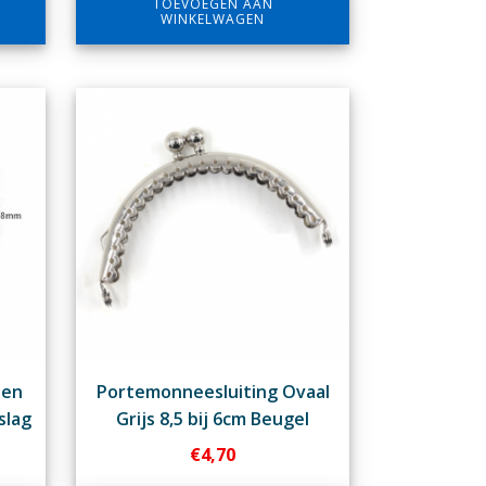
TOEVOEGEN AAN
WINKELWAGEN
len
Portemonneesluiting Ovaal
slag
Grijs 8,5 bij 6cm Beugel
€
4,70