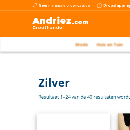
Geen
minimale orderwaarde
Dropshippin
Andriez
.com
Groothandel
Mode
Huis en Tuin
Zilver
Resultaat 1–24 van de 40 resultaten word