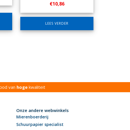
€
10,86
LEES VERDER
bod van
hoge
kwaliteit
Onze andere webwinkels
Mierenboerderij
Schuurpapier specialist