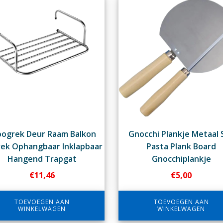
oogrek Deur Raam Balkon
Gnocchi Plankje Metaal 
ek Ophangbaar Inklapbaar
Pasta Plank Board
Hangend Trapgat
Gnocchiplankje
€
11,46
€
5,00
TOEVOEGEN AAN
TOEVOEGEN AAN
WINKELWAGEN
WINKELWAGEN