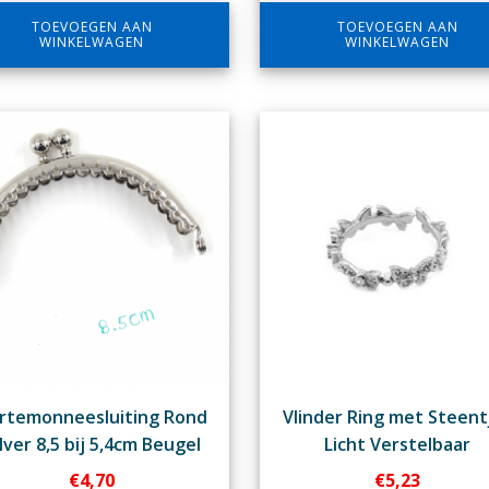
TOEVOEGEN AAN
TOEVOEGEN AAN
WINKELWAGEN
WINKELWAGEN
rtemonneesluiting Rond
Vlinder Ring met Steent
lver 8,5 bij 5,4cm Beugel
Licht Verstelbaar
€
4,70
€
5,23