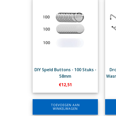
DIY Speld Buttons - 100 Stuks -
Dr
58mm
Wasr
€
12,51
TOEVOEGEN AAN
WINKELWAGEN