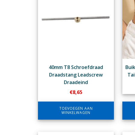
40mm T8 Schroefdraad
Buik
Draadstang Leadscrew
Tai
Draadeind
€
8,65
TOEVOEGEN AAN
WINKELWAGEN