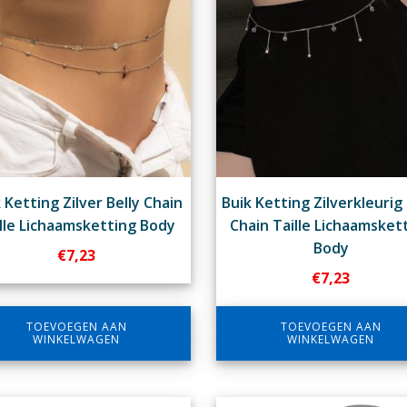
 Ketting Zilver Belly Chain
Buik Ketting Zilverkleurig 
lle Lichaamsketting Body
Chain Taille Lichaamsket
Body
€
7,23
€
7,23
TOEVOEGEN AAN
TOEVOEGEN AAN
WINKELWAGEN
WINKELWAGEN