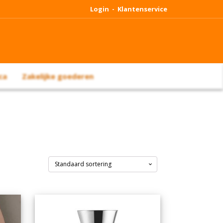
Login -
Klantenservice
ca
Zakelijke goederen