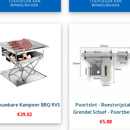
TOEVOEGEN AAN
TOEVOEGEN AAN
WINKELWAGEN
WINKELWAGEN
uwbare Kampeer BBQ RVS
Poortslot - Roestvrijsta
Grendel Schuif - Poortbe
€
29,02
€
5,88