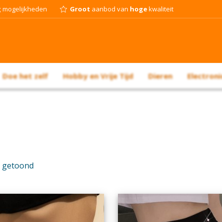
g
mogelijkheden
Groot
aanbod van
hoge
kwaliteit
Doe het zelf
Hobby en Vrije Tijd
Dieren
Electroni
t getoond