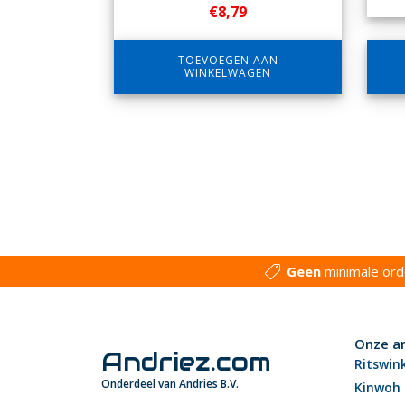
€
8,79
TOEVOEGEN AAN
WINKELWAGEN
Geen
minimale or
Onze a
Andriez.com
Ritswin
Onderdeel van Andries B.V.
Kinwoh