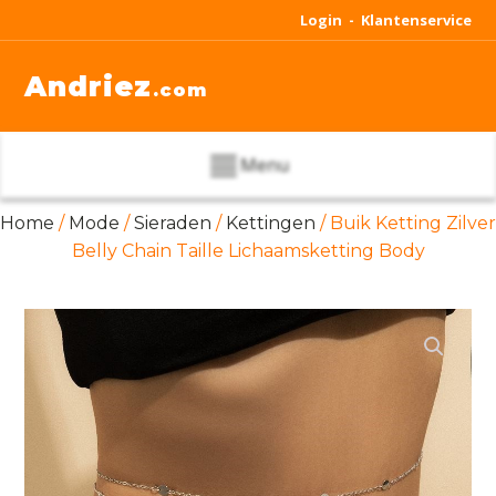
Login -
Klantenservice
Andriez
.com
Menu
Home
/
Mode
/
Sieraden
/
Kettingen
/ Buik Ketting Zilver
Belly Chain Taille Lichaamsketting Body