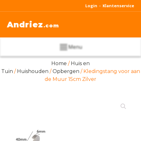
Login -
Klantenservice
Andriez
.com
Menu
Home
/
Huis en
Tuin
/
Huishouden
/
Opbergen
/ Kledingstang voor aan
de Muur 15cm Zilver