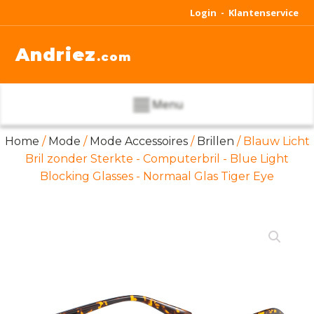
Login -
Klantenservice
Andriez
.com
Menu
Home
/
Mode
/
Mode Accessoires
/
Brillen
/ Blauw Licht
Bril zonder Sterkte - Computerbril - Blue Light
Blocking Glasses - Normaal Glas Tiger Eye