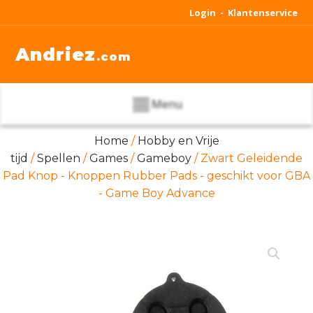
Login -
Klantenservice
Andriez
.com
Menu
Home
/
Hobby en Vrije
tijd
/
Spellen
/
Games
/
Gameboy
/ Zwart Geleidende
Pad Knop - Knoppen Rubber Pads - geschikt voor GBA
- Game Boy Advance