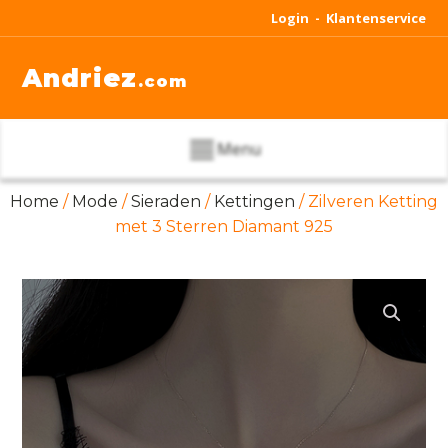
Login -
Klantenservice
Andriez
.com
Menu
Home
/
Mode
/
Sieraden
/
Kettingen
/ Zilveren Ketting
met 3 Sterren Diamant 925