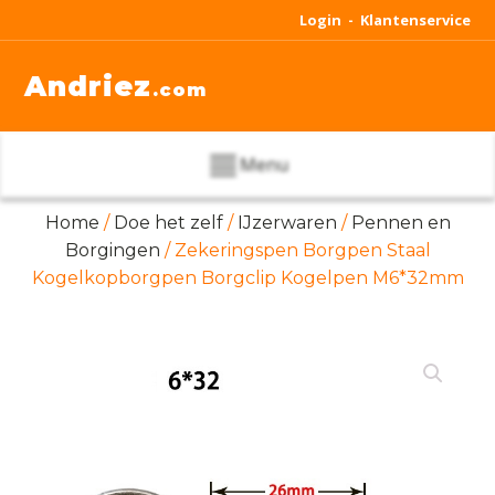
Login -
Klantenservice
Andriez
.com
Menu
Home
/
Doe het zelf
/
IJzerwaren
/
Pennen en
Borgingen
/ Zekeringspen Borgpen Staal
Kogelkopborgpen Borgclip Kogelpen M6*32mm