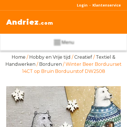
Login -
Klantenservice
Andriez
.com
Menu
Home
/
Hobby en Vrije tijd
/
Creatief
/
Textiel &
Handwerken
/
Borduren
/ Winter Beer Borduurset
14CT op Bruin Borduurstof DW2508