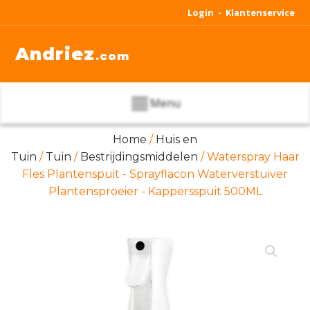
Login -
Klantenservice
Andriez
.com
Menu
Home
/
Huis en
Tuin
/
Tuin
/
Bestrijdingsmiddelen
/ Waterspray Haar
Fles Plantenspuit - Sprayflacon Waterverstuiver
Plantensproeier - Kappersspuit 500ML