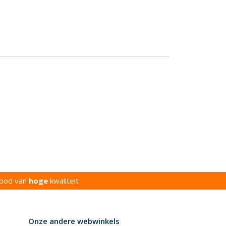
bod van
hoge
kwaliteit
Onze andere webwinkels