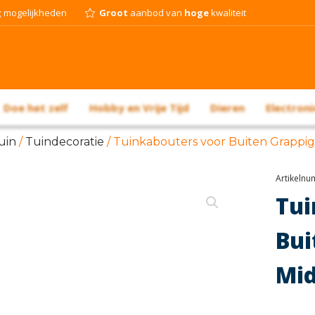
g
mogelijkheden
Groot
aanbod van
hoge
kwaliteit
Doe het zelf
Hobby en Vrije Tijd
Dieren
Electroni
uin
/
Tuindecoratie
/ Tuinkabouters voor Buiten Grappi
Artikeln
Tu
Bu
Mid