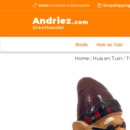
Geen
minimale orderwaarde
Dropshippin
Andriez
.com
Groothandel
Mode
Huis en Tuin
Home
/
Huis en Tuin
/
T