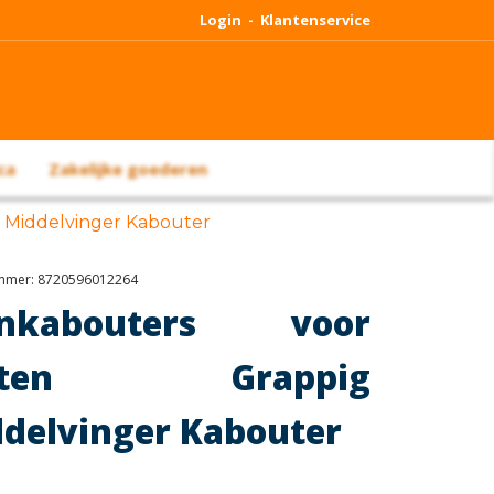
Login -
Klantenservice
ca
Zakelijke goederen
g Middelvinger Kabouter
ummer:
8720596012264
inkabouters voor
iten Grappig
delvinger Kabouter