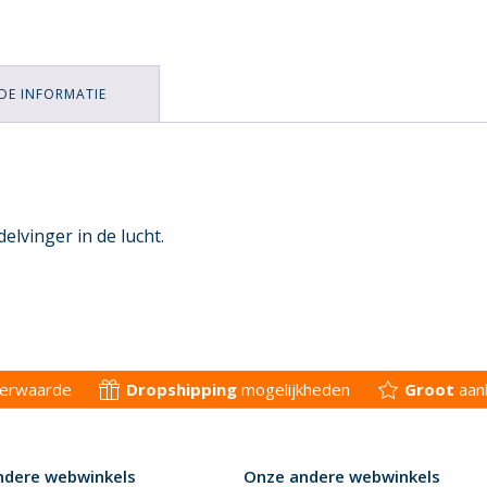
DE INFORMATIE
lvinger in de lucht.
derwaarde
Dropshipping
mogelijkheden
Groot
aan
ndere webwinkels
Onze andere webwinkels