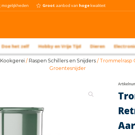
g
mogelijkheden
Groot
aanbod van
hoge
kwaliteit
Doe het zelf
Hobby en Vrije Tijd
Dieren
Electroni
Kookgerei
/
Raspen Schillers en Snijders
/ Trommelrasp 
Groentesnijder
Artikeln
Tr
Re
Aa