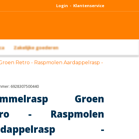
Login -
Klantenservice
ca
Zakelijke goederen
Groen Retro - Raspmolen Aardappelrasp -
ummer:
6928307500440
ommelrasp Groen
tro - Raspmolen
rdappelrasp -