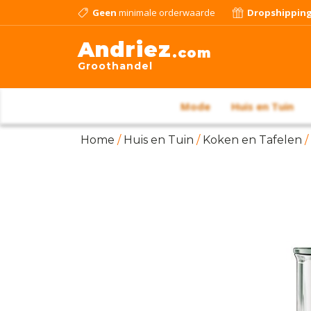
Geen
minimale orderwaarde
Dropshippin
Andriez
.com
Groothandel
Mode
Huis en Tuin
Home
/
Huis en Tuin
/
Koken en Tafelen
/