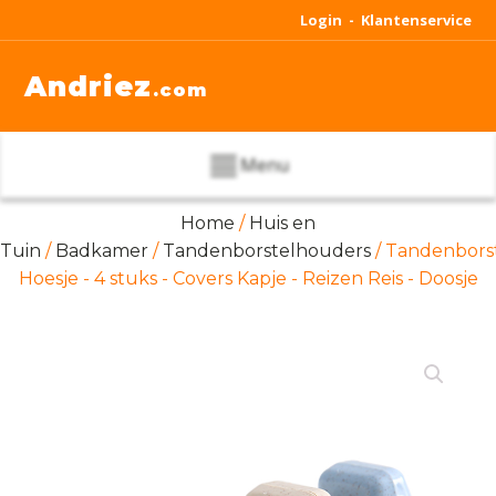
Login -
Klantenservice
Andriez
.com
Menu
Home
/
Huis en
Tuin
/
Badkamer
/
Tandenborstelhouders
/ Tandenbors
Hoesje - 4 stuks - Covers Kapje - Reizen Reis - Doosje