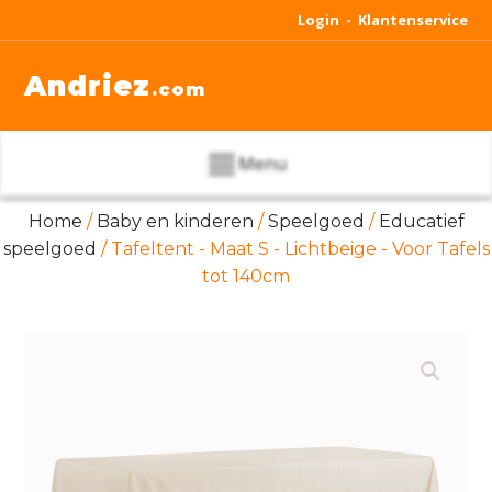
Login -
Klantenservice
Andriez
.com
Menu
Home
/
Baby en kinderen
/
Speelgoed
/
Educatief
speelgoed
/ Tafeltent - Maat S - Lichtbeige - Voor Tafels
tot 140cm