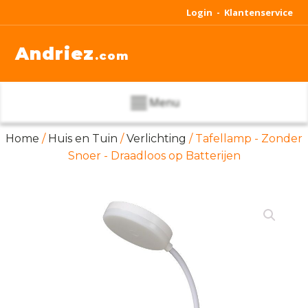
Login -
Klantenservice
Andriez
.com
Menu
Home
/
Huis en Tuin
/
Verlichting
/ Tafellamp - Zonder
Snoer - Draadloos op Batterijen