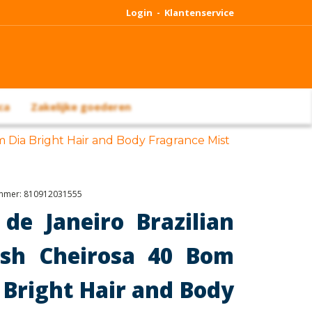
Login -
Klantenservice
ca
Zakelijke goederen
m Dia Bright Hair and Body Fragrance Mist
ummer:
810912031555
 de Janeiro Brazilian
sh Cheirosa 40 Bom
 Bright Hair and Body