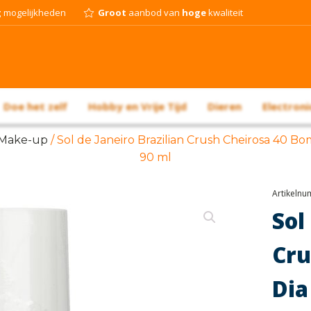
g
mogelijkheden
Groot
aanbod van
hoge
kwaliteit
Doe het zelf
Hobby en Vrije Tijd
Dieren
Electroni
Make-up
/ Sol de Janeiro Brazilian Crush Cheirosa 40 Bo
90 ml
Artikeln
Sol
Cru
Dia