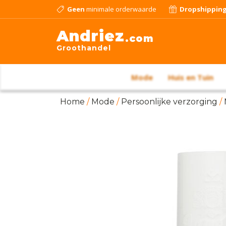
Geen
minimale orderwaarde
Dropshippin
Andriez
.com
Groothandel
Mode
Huis en Tuin
Home
/
Mode
/
Persoonlijke verzorging
/