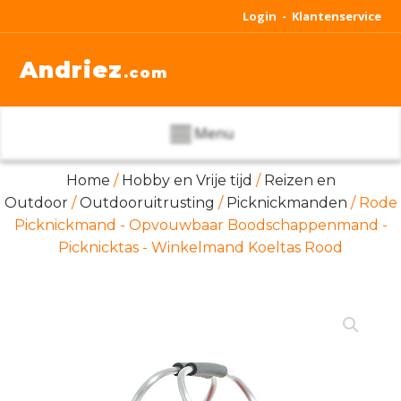
Login -
Klantenservice
Andriez
.com
Menu
Home
/
Hobby en Vrije tijd
/
Reizen en
Outdoor
/
Outdooruitrusting
/
Picknickmanden
/ Rode
Picknickmand - Opvouwbaar Boodschappenmand -
Picknicktas - Winkelmand Koeltas Rood