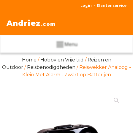
Login -
Klantenservice
Andriez
.com
Menu
Home
/
Hobby en Vrije tijd
/
Reizen en
Outdoor
/
Reisbenodigdheden
/ Reiswekker Analoog -
Klein Met Alarm - Zwart op Batterijen