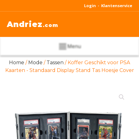
Login -
Klantenservice
Andriez
.com
Menu
Home
/
Mode
/
Tassen
/ Koffer Geschikt voor PSA
Kaarten - Standaard Display Stand Tas Hoesje Cover