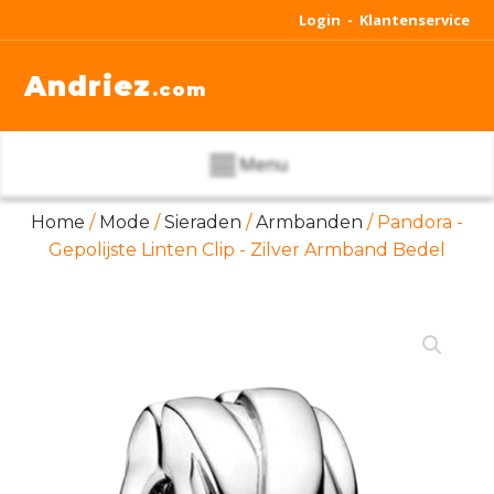
Login -
Klantenservice
Andriez
.com
Menu
Home
/
Mode
/
Sieraden
/
Armbanden
/ Pandora -
Gepolijste Linten Clip - Zilver Armband Bedel