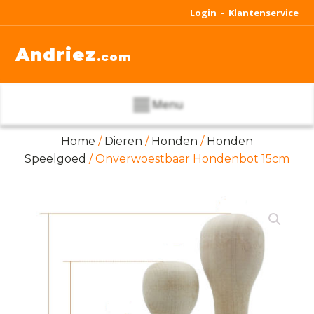
Login -
Klantenservice
Andriez
.com
Menu
Home
/
Dieren
/
Honden
/
Honden
Speelgoed
/ Onverwoestbaar Hondenbot 15cm