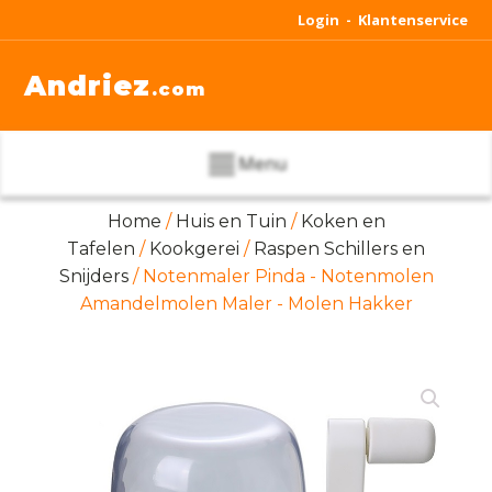
Login -
Klantenservice
Andriez
.com
Menu
Home
/
Huis en Tuin
/
Koken en
Tafelen
/
Kookgerei
/
Raspen Schillers en
Snijders
/ Notenmaler Pinda - Notenmolen
Amandelmolen Maler - Molen Hakker