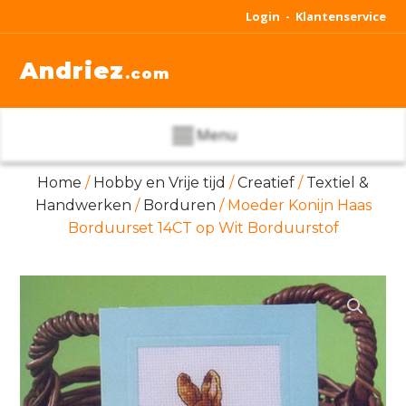
Login -
Klantenservice
Andriez
.com
Menu
Home
/
Hobby en Vrije tijd
/
Creatief
/
Textiel &
Handwerken
/
Borduren
/ Moeder Konijn Haas
Borduurset 14CT op Wit Borduurstof