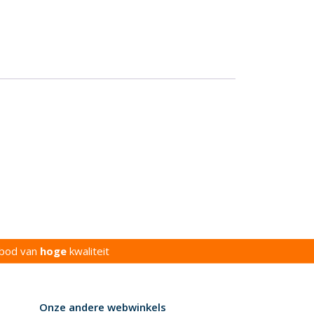
bod van
hoge
kwaliteit
Onze andere webwinkels