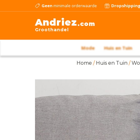
Geen
minimale orderwaarde
Dropshippin
Andriez
.com
Groothandel
Mode
Huis en Tuin
Home
/
Huis en Tuin
/
Wo