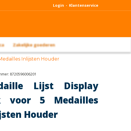
Login -
Klantenservice
ca
Zakelijke goederen
 Medailles Inlijsten Houder
ummer:
8720596006201
aille Lijst Display
k voor 5 Medailles
ijsten Houder