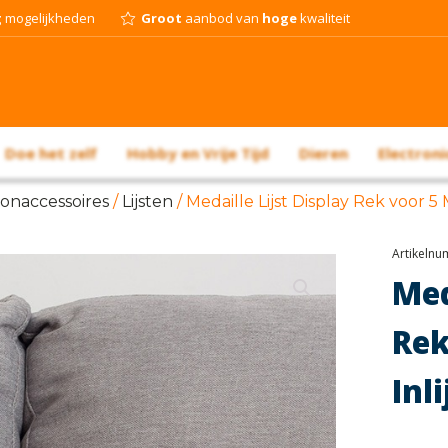
g
mogelijkheden
Groot
aanbod van
hoge
kwaliteit
Doe het zelf
Hobby en Vrije Tijd
Dieren
Electroni
onaccessoires
/
Lijsten
/ Medaille Lijst Display Rek voor 5
Artikeln
Med
Re
Inl