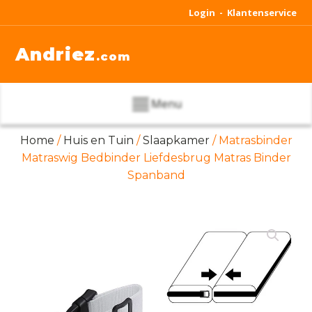
Login -
Klantenservice
Andriez
.com
Menu
Home
/
Huis en Tuin
/
Slaapkamer
/ Matrasbinder
Matraswig Bedbinder Liefdesbrug Matras Binder
Spanband