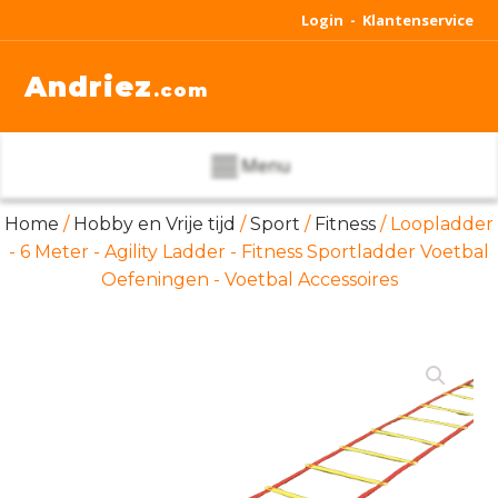
Login -
Klantenservice
Andriez
.com
Menu
Home
/
Hobby en Vrije tijd
/
Sport
/
Fitness
/ Loopladder
- 6 Meter - Agility Ladder - Fitness Sportladder Voetbal
Oefeningen - Voetbal Accessoires