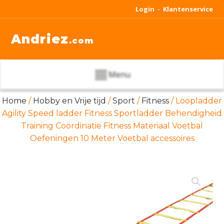
Login -
Klantenservice
Andriez
.com
Menu
Home
/
Hobby en Vrije tijd
/
Sport
/
Fitness
/ Loopladder
Agility Speed ladder Fitness Sportladder Behendigheid
Training Coördinatie Fitness Materiaal Voetbal
Oefeningen 10 Meter Voetbal accessoires