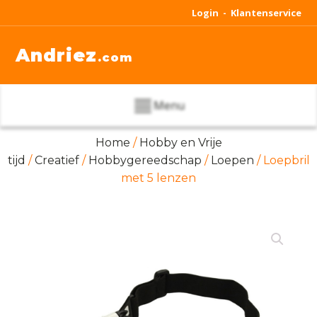
Login -
Klantenservice
Andriez
.com
Menu
Home
/
Hobby en Vrije
tijd
/
Creatief
/
Hobbygereedschap
/
Loepen
/ Loepbril
met 5 lenzen