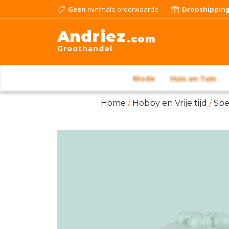
Geen
minimale orderwaarde
Dropshippin
Andriez
.com
Groothandel
Mode
Huis en Tuin
Home
/
Hobby en Vrije tijd
/
Spe