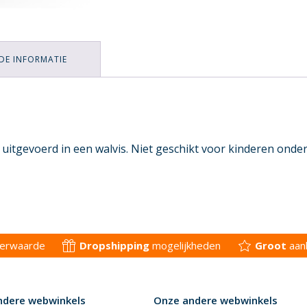
DE INFORMATIE
k uitgevoerd in een walvis. Niet geschikt voor kinderen onder 
derwaarde
Dropshipping
mogelijkheden
Groot
aan
ndere webwinkels
Onze andere webwinkels