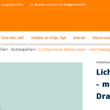
g
mogelijkheden
Groot
aanbod van
hoge
kwaliteit
Doe het zelf
Hobby en Vrije Tijd
Dieren
Electroni
llen
/
Actiespellen
/ Lichtgroene Walvis Spel - met Kiespi
Artikeln
Lic
- m
Dra