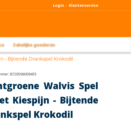
Login -
Klantenservice
ca
Zakelijke goederen
jn - Bijtende Drankspel Krokodil
ummer:
8720596009455
htgroene Walvis Spel
et Kiespijn - Bijtende
nkspel Krokodil