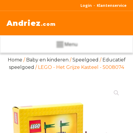
Login -
Klantenservice
Andriez
.com
Menu
Home
/
Baby en kinderen
/
Speelgoed
/
Educatief
speelgoed
/ LEGO - Het Grijze Kasteel - 5008074