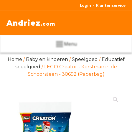
Login -
Klantenservice
Andriez
.com
Menu
Home
/
Baby en kinderen
/
Speelgoed
/
Educatief
speelgoed
/ LEGO Creator - Kerstman in de
Schoorsteen - 30692 (Paperbag)