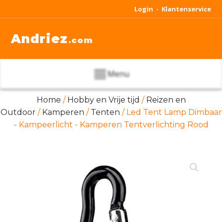
Login -
Klantenservice
Andriez
.com
Menu
Home
/
Hobby en Vrije tijd
/
Reizen en
Outdoor
/
Kamperen
/
Tenten
/ Led Tent Lamp Dimbaar
- Kampeerlicht - Kamperen Tentverlichting Rood