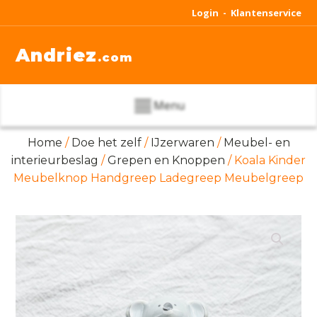
Login -
Klantenservice
Andriez
.com
Menu
Home
/
Doe het zelf
/
IJzerwaren
/
Meubel- en
interieurbeslag
/
Grepen en Knoppen
/ Koala Kinder
Meubelknop Handgreep Ladegreep Meubelgreep