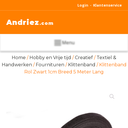
Login -
Klantenservice
Andriez
.com
Menu
Home
/
Hobby en Vrije tijd
/
Creatief
/
Textiel &
Handwerken
/
Fournituren
/
Klittenband
/ Klittenband
Rol Zwart 1cm Breed 5 Meter Lang