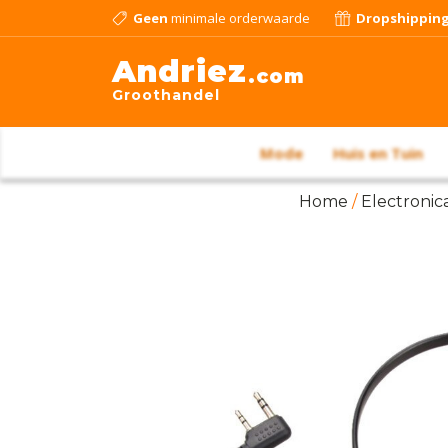
Geen
minimale orderwaarde
Dropshippin
Andriez
.com
Groothandel
Mode
Huis en Tuin
Home
/
Electronic