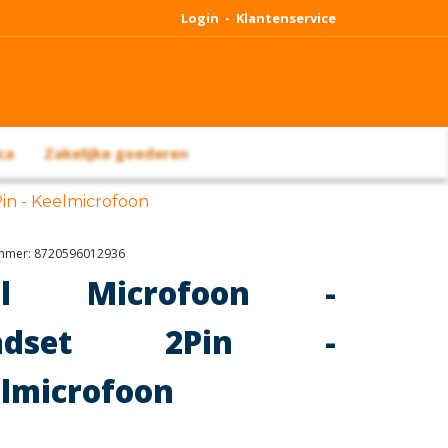
Login -
Klantenservice
ca
Zakelijke goederen
Pin - Keelmicrofoon
ummer:
8720596012936
el Microfoon -
adset 2Pin -
lmicrofoon