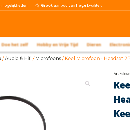
g
mogelijkheden
Groot
aanbod van
hoge
kwaliteit
Doe het zelf
Hobby en Vrije Tijd
Dieren
Electroni
a
/
Audio & Hifi
/
Microfoons
/ Keel Microfoon - Headset 2
Artikeln
Ke
He
Kee