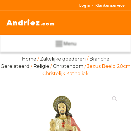
Login -
Klantenservice
Andriez
.com
Menu
Home
/
Zakelijke goederen
/
Branche
Gerelateerd
/
Religie
/
Christendom
/ Jezus Beeld 20cm
Christelijk Katholiek