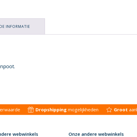
DE INFORMATIE
enpoot.
derwaarde
Dropshipping
mogelijkheden
Groot
aan
ndere webwinkels
Onze andere webwinkels