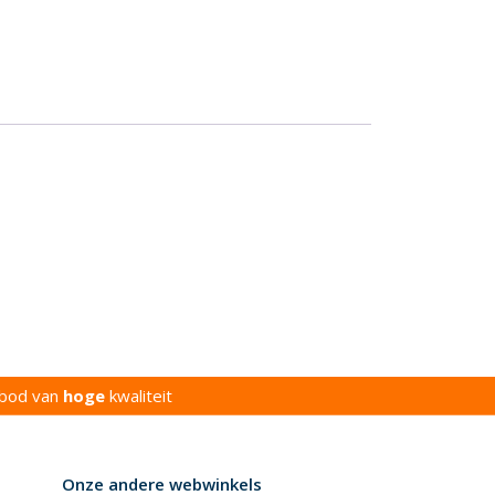
bod van
hoge
kwaliteit
Onze andere webwinkels