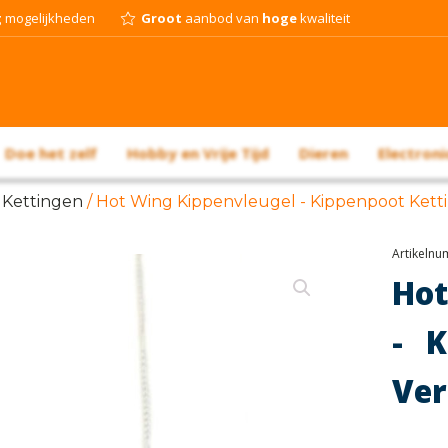
g
mogelijkheden
Groot
aanbod van
hoge
kwaliteit
Doe het zelf
Hobby en Vrije Tijd
Dieren
Electroni
/
Kettingen
/ Hot Wing Kippenvleugel - Kippenpoot Ketti
Artikeln
Hot
- K
Ver