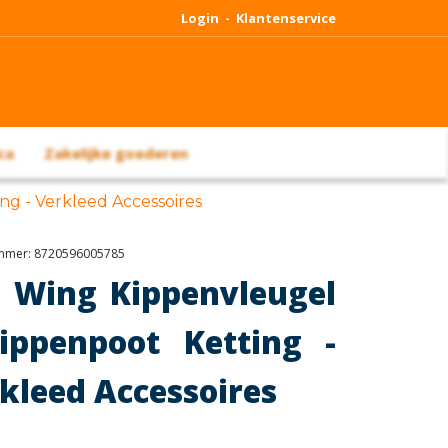
Login -
Klantenservice
ca
Zakelijke goederen
ng - Verkleed Accessoires
ummer:
8720596005785
 Wing Kippenvleugel
ippenpoot Ketting -
kleed Accessoires