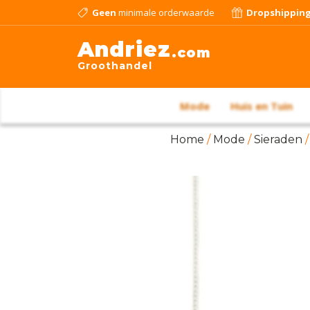
Geen
minimale orderwaarde
Dropshippin
Andriez
.com
Groothandel
Mode
Huis en Tuin
Home
/
Mode
/
Sieraden