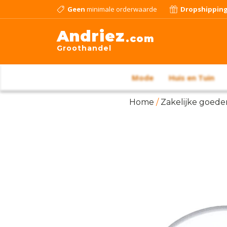
Geen
minimale orderwaarde
Dropshippin
Andriez
.com
Groothandel
Mode
Huis en Tuin
Home
/
Zakelijke goede