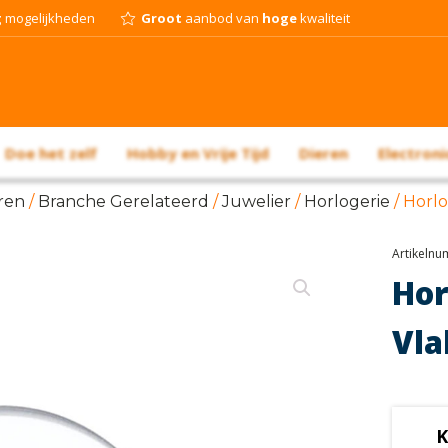
g
mogelijkheden
Groot
aanbod van
hoge
kwaliteit
Doe het zelf
Hobby en Vrije Tijd
Dieren
Electroni
ren
/
Branche Gerelateerd
/
Juwelier
/
Horlogerie
/ Horl
Artikeln
Hor
Vla
K