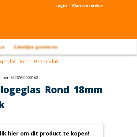
Login -
Klantenservice
ca
Zakelijke goederen
ogeglas Rond 18mm Vlak
ummer:
8720596000162
logeglas Rond 18mm
k
lik hier om dit product te kopen!