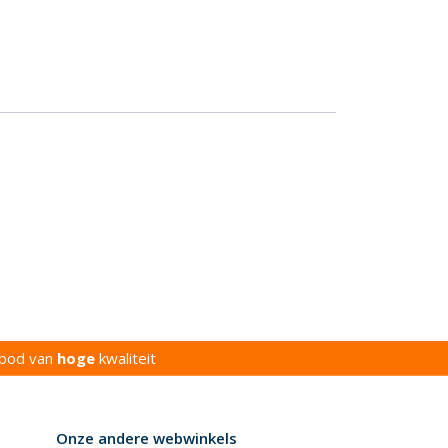
bod van
hoge
kwaliteit
Onze andere webwinkels