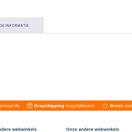
DE INFORMATIE
derwaarde
Dropshipping
mogelijkheden
Groot
aan
ndere webwinkels
Onze andere webwinkels