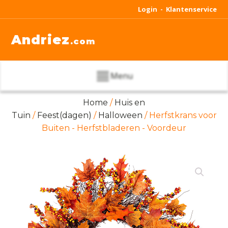
Login -
Klantenservice
Andriez
.com
Menu
Home
/
Huis en
Tuin
/
Feest(dagen)
/
Halloween
/ Herfstkrans voor
Buiten - Herfstbladeren - Voordeur