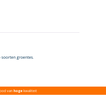
e soorten groentes.
bod van
hoge
kwaliteit