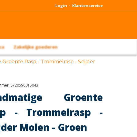
Login -
Klantenservice
ca
Zakelijke goederen
 Groente Rasp - Trommelrasp - Snijder
ummer:
8720596015043
ndmatige Groente
sp - Trommelrasp -
jder Molen - Groen