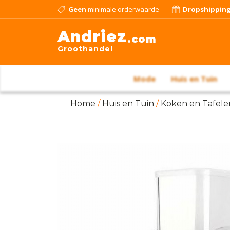
Geen
minimale orderwaarde
Dropshippin
Andriez
.com
Groothandel
Mode
Huis en Tuin
Home
/
Huis en Tuin
/
Koken en Tafele