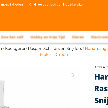
g
mogelijkheden
Groot
aanbod van
hoge
kwaliteit
Doe het zelf
Hobby en Vrije Tijd
Dieren
Electroni
n
/
Kookgerei
/
Raspen Schillers en Snijders
/ Handmatige
Molen - Groen
Artikeln
Ha
Ra
Sni