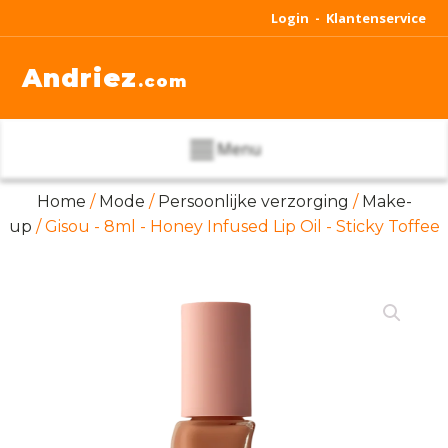
Login -
Klantenservice
Andriez
.com
Menu
Home
/
Mode
/
Persoonlijke verzorging
/
Make-
up
/ Gisou - 8ml - Honey Infused Lip Oil - Sticky Toffee