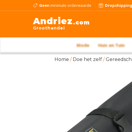
Geen
minimale orderwaarde
Dropshippin
Andriez
.com
Groothandel
Mode
Huis en Tuin
Home
/
Doe het zelf
/
Gereedsch