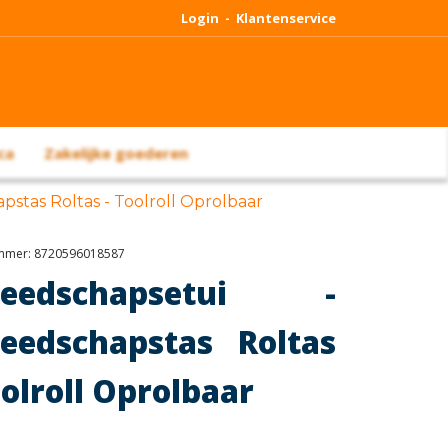
Login -
Klantenservice
ca
Zakelijke goederen
stas Roltas - Toolroll Oprolbaar
ummer:
8720596018587
reedschapsetui -
eedschapstas Roltas
oolroll Oprolbaar