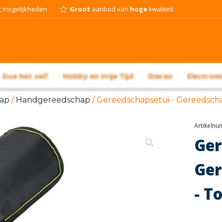
g
mogelijkheden
Groot
aanbod van
hoge
kwaliteit
Doe het zelf
Hobby en Vrije Tijd
Dieren
Electroni
ap
/
Handgereedschap
/ Gereedschapsetui - Gereedschap
Artikeln
Ge
Ger
- T