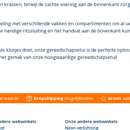
n krassen, terwijl de zachte voering aan de binnenkant zo
deling met verschillende vakken en compartimenten om al 
de handige ritssluiting en het handvat aan de bovenkant ku
is klusjes doet, onze gereedschapsetui is de perfecte opl
f het gemak van onze hoogwaardige gereedschapsetui!
derwaarde
Dropshipping
mogelijkheden
Groot
aan
ndere webwinkels
Onze andere webwinkels
kel
Neon verlichting