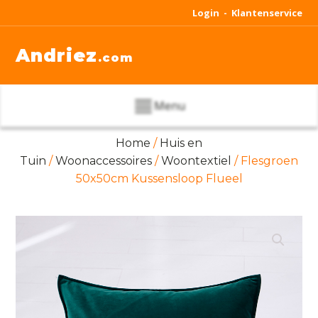
Login -
Klantenservice
Andriez
.com
Menu
Home
/
Huis en
Tuin
/
Woonaccessoires
/
Woontextiel
/ Flesgroen
50x50cm Kussensloop Flueel