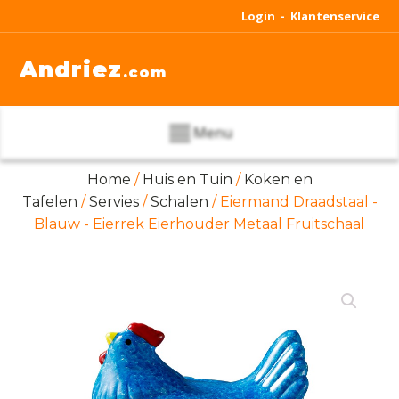
Login -
Klantenservice
Andriez
.com
Menu
Home
/
Huis en Tuin
/
Koken en
Tafelen
/
Servies
/
Schalen
/ Eiermand Draadstaal -
Blauw - Eierrek Eierhouder Metaal Fruitschaal