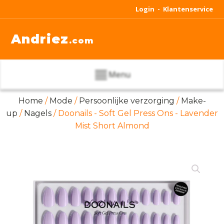
Login -
Klantenservice
Andriez
.com
Menu
Home
/
Mode
/
Persoonlijke verzorging
/
Make-
up
/
Nagels
/ Doonails - Soft Gel Press Ons - Lavender
Mist Short Almond