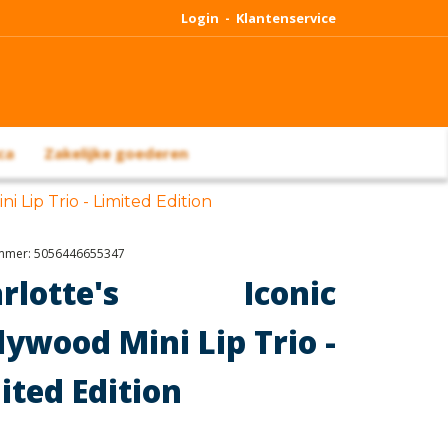
Login -
Klantenservice
ca
Zakelijke goederen
i Lip Trio - Limited Edition
ummer:
5056446655347
arlotte's Iconic
lywood Mini Lip Trio -
ited Edition