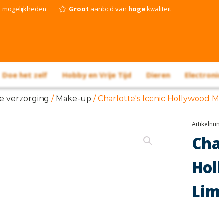
g
mogelijkheden
Groot
aanbod van
hoge
kwaliteit
Doe het zelf
Hobby en Vrije Tijd
Dieren
Electroni
ke verzorging
/
Make-up
/ Charlotte's Iconic Hollywood Min
Artikeln
Ch
Hol
Lim