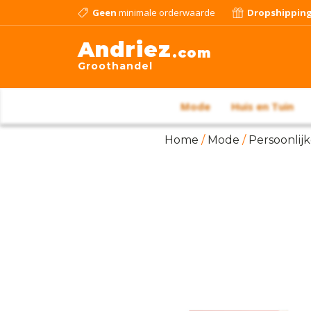
Geen
minimale orderwaarde
Dropshippin
Andriez
.com
Groothandel
Mode
Huis en Tuin
Home
/
Mode
/
Persoonlij