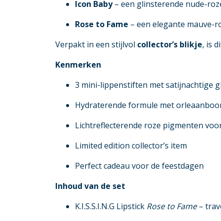
Icon Baby
– een glinsterende nude-roze
Rose to Fame
– een elegante mauve-roz
Verpakt in een stijlvol
collector’s blikje
, is 
Kenmerken
3 mini-lippenstiften met satijnachtige g
Hydraterende formule met orleaanboo
Lichtreflecterende roze pigmenten voor 
Limited edition collector’s item
Perfect cadeau voor de feestdagen
Inhoud van de set
K.I.S.S.I.N.G Lipstick
Rose to Fame
– trav