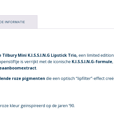
DE INFORMATIE
 Tilbury Mini K.I.S.S.I.N.G Lipstick Trio,
een limited edition
ippenstiftje is verrijkt met de iconische
K.I.S.S.I.N.G-formule
leaanboomextract
.
idende roze pigmenten
die een optisch “lipfilter”-effect cre
oze kleur geïnspireerd op de jaren ’90.